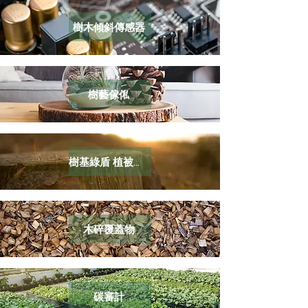
樹木傾斜傳感器
​樹藝傢俬
​樹基綠盾 植被降解袋
木碎覆蓋物
碳審計