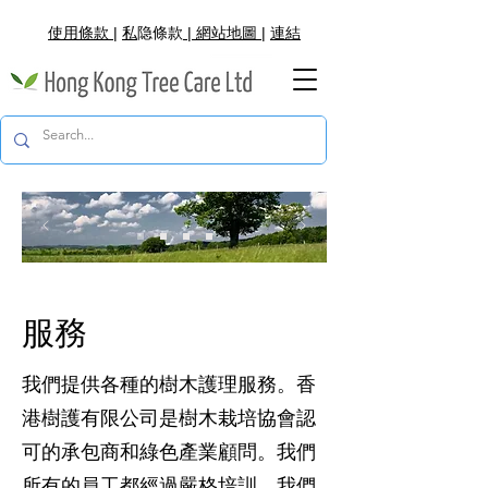
使用條款
|
私
隐
條款
|
網
站地圖
|
連結
​服務
我們提供各種的樹木護理服務。香
港樹護有限公司是樹木栽培協會認
可的承包商和綠色產業顧問。我們
所有的員工都經過嚴格培訓，我們