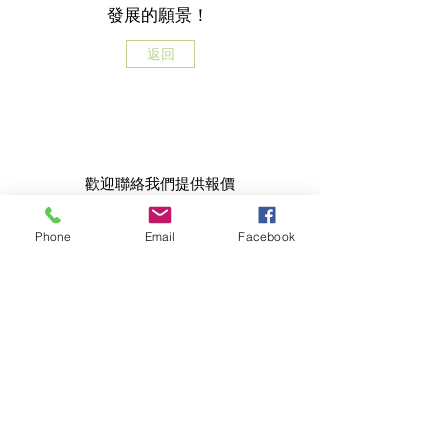
發展的願景！
返回
歡迎聯絡我們提供報價
聯絡我們
Phone
Email
Facebook
地址
香港新界火炭穗禾路1號
豐利工業中心4樓4B室