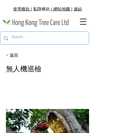
使用條款
|
私
隐
條款
|
網
站地圖
|
連結
< 返回
無人機巡檢