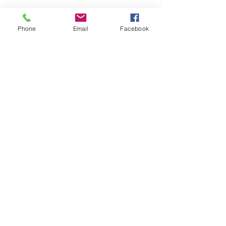
Phone
Email
Facebook
地址
香港新界火炭穗禾路1號
豐利工業中心4樓4B室
電話
2690 0672
傳真
007 4808
3