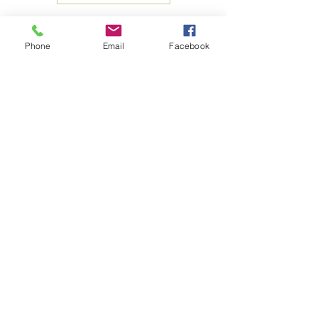
Phone
Email
Facebook
地址
香港新界火炭穗禾路1號
豐利工業中心4樓4B室
電話
2690 0672
傳真
007 4808
3