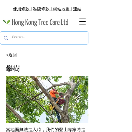
使用條款
|
私
隐
條款
|
網
站地圖
|
連結
<返回
攀樹
當地面無法進入時，我們的登山專家將進